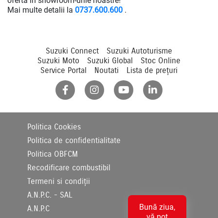
ofertă în showroom-urile noastre!
Mai multe detalii la
0737.600.600
.
Suzuki Connect
Suzuki Autoturisme
Suzuki Moto
Suzuki Global
Stoc Online
Service Portal
Noutati
Lista de prețuri
Politica Cookies
Politica de confidentialitate
Politica OBFCM
Recodificare combustibil
Termeni si condiții
A.N.P.C. - SAL
Bună ziua,
A.N.P.C
vă pot