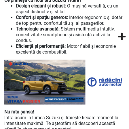
Ce primești cu noul tău Suzuki Vitara?
Design elegant și robust:
O mașină versatilă, cu un
aspect distinctiv și stilat.
Confort și spațiu generos:
Interior ergonomic și dotări
de top pentru confortul tău și al pasagerilor.
Tehnologie avansată:
Sistem multimedia intuitiv,
conectivitate smartphone și asistență activă la
condus.
Eficiență și performanță:
Motor fiabil și economie
excelentă de combustibil.
Nu rata șansa!
Intră acum în lumea Suzuki și trăiește fiecare moment la
intensitate maximă! Te așteptăm să descoperi această