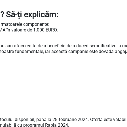
? Să-ți explicăm:
n urmatoarele componente:
MA în valoare de 1.000 EURO.
e sau afacerea ta de a beneficia de reduceri semnificative la m
ile noastre fundamentale, iar această campanie este dovada angaj
 stocului disponibil, până la 28 februarie 2024. Oferta este valab
cumulabilă cu programul Rabla 2024.