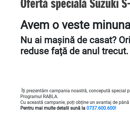
Ofertă specială Suzuki S
Avem o veste minunat
Nu ai mașină de casat? Or
reduse față de anul trecut.
Îți prezentăm campania noastră, concepută special pen
Programul RABLA.
Cu această campanie, poți obține un avantaj de până l
Pentru mai multe detalii sună la
0737.600.600!